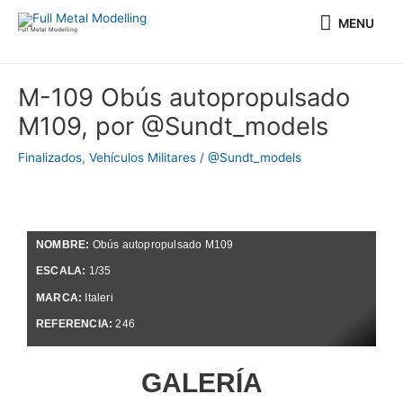
Ir
MENU
MENU
al
Full Metal Modelling
contenido
Navegación
M-109 Obús autopropulsado
de
M109, por @Sundt_models
entradas
Finalizados
,
Vehículos Militares
/
@Sundt_models
NOMBRE:
Obús autopropulsado M109
ESCALA:
1/35
MARCA:
Italeri
REFERENCIA:
246
GALERÍA