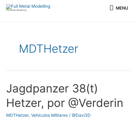
Ir
MENU
MENU
al
Full Metal Modelling
contenido
MDTHetzer
Jagdpanzer 38(t)
Jagdpanzer
38(t)
Hetzer, por @Verderin
Hetzer,
por
MDTHetzer
,
Vehículos Militares
/
@Davi3D
@Verderin