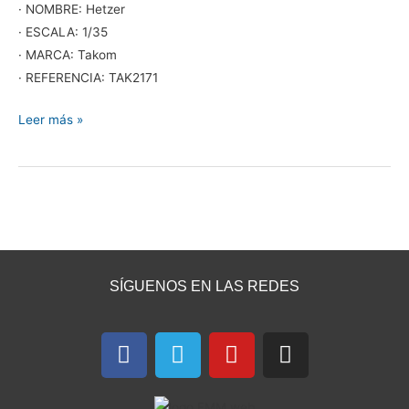
· NOMBRE: Hetzer
· ESCALA: 1/35
· MARCA: Takom
· REFERENCIA: TAK2171
Leer más »
SÍGUENOS EN LAS REDES
F
T
Y
I
a
e
o
n
c
l
u
s