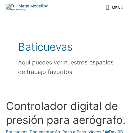
Ir
MENU
MENU
al
Full Metal Modelling
contenido
Baticuevas
Aquí puedes ver nuestros espacios
de trabajo favoritos
Controlador digital de
Controlador
digital
presión para aerógrafo.
de
presión
Baticuevas
,
Documentación
,
Paso a Paso
,
Vídeos
/
@Davi3D
para