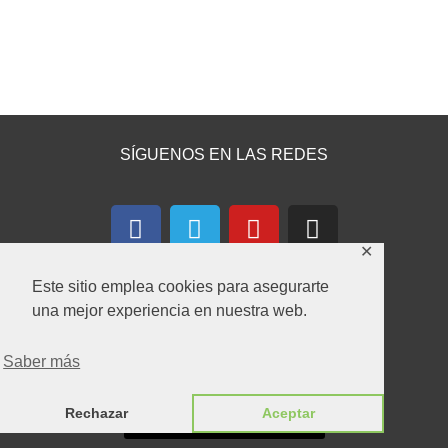
SÍGUENOS EN LAS REDES
F
T
Y
I
a
e
o
n
✕
c
l
u
s
e
e
t
t
Este sitio emplea cookies para asegurarte
b
g
u
a
una mejor experiencia en nuestra web.
o
r
b
g
CONTACTA CON NOSOTROS
o
a
e
r
Saber más
k
m
a
m
Rechazar
Aceptar
Formulario de Contacto