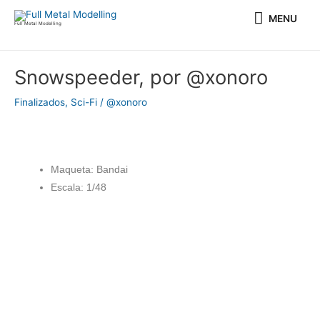
Ir
MENU
MENU
al
Full Metal Modelling
contenido
Navegación
Snowspeeder, por @xonoro
de
entradas
Finalizados
,
Sci-Fi
/
@xonoro
Maqueta: Bandai
Escala: 1/48