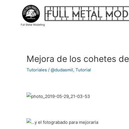
Ir
al
contenido
Full Metal Modelling
Mejora de los cohetes de
Navegación
de
Tutoriales
/
@dudasmil
,
Tutorial
entradas