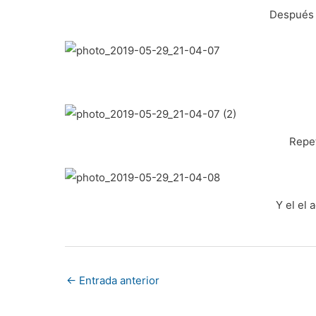
Después 
Repet
Y el el 
←
Entrada anterior