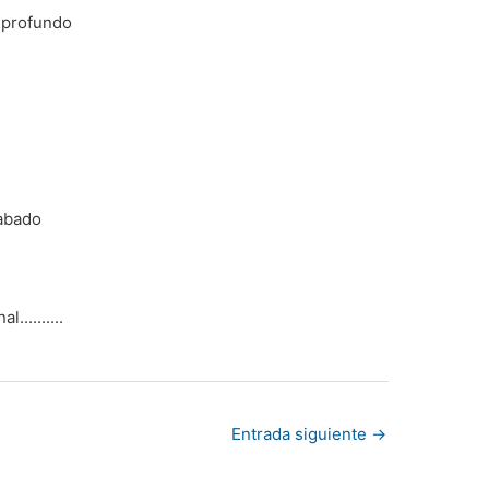
 profundo
rabado
.........
Entrada siguiente
→