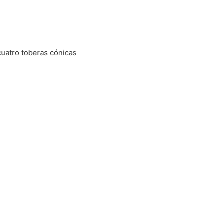
cuatro toberas cónicas
m