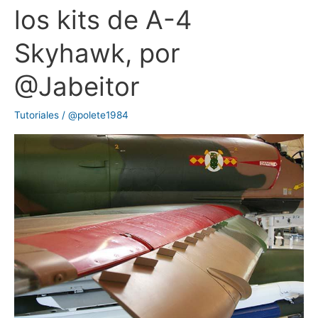
los kits de A-4
de
diseño
Skyhawk, por
en
los
@Jabeitor
kits
de
Tutoriales
/
@polete1984
A-
4
Skyhawk,
por
@Jabeitor