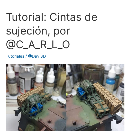
Tutorial: Cintas de
Tutorial:
Cintas
sujeción, por
de
sujeción,
@C_A_R_L_O
por
@C_A_R_L_O
Tutoriales
/
@Davi3D