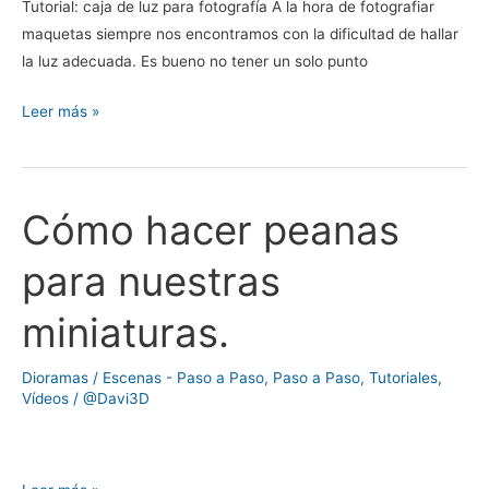
Tutorial: caja de luz para fotografía A la hora de fotografiar
maquetas siempre nos encontramos con la dificultad de hallar
la luz adecuada. Es bueno no tener un solo punto
Leer más »
Cómo hacer peanas
Cómo
hacer
para nuestras
peanas
para
miniaturas.
nuestras
miniaturas.
Dioramas / Escenas - Paso a Paso
,
Paso a Paso
,
Tutoriales
,
Vídeos
/
@Davi3D