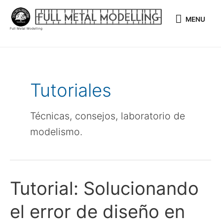
Ir
MENU
al
MENU
contenido
Full Metal Modelling
Paginación
de
entradas
Tutoriales
Técnicas, consejos, laboratorio de
modelismo.
Tutorial: Solucionando
Tutorial:
Solucionando
el error de diseño en
el
error