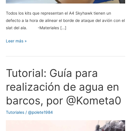
Todos los kits que representan el A4 Skyhawk tienen un
defecto a la hora de alinear el borde de ataque del avión con el
slat del ala. -Materiales […]
Leer más »
Tutorial: Guía para
Tutorial:
Guía
realización de agua en
para
realización
barcos, por @Kometa0
de
agua
Tutoriales
/
@polete1984
en
barcos,
por