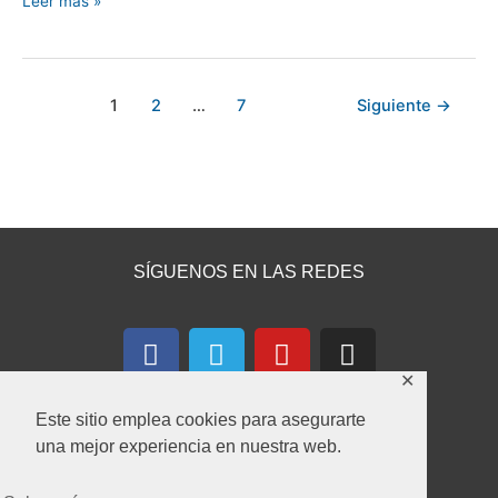
Leer más »
1
2
…
7
Siguiente
→
SÍGUENOS EN LAS REDES
F
T
Y
I
a
e
o
n
✕
c
l
u
s
e
e
t
t
Este sitio emplea cookies para asegurarte
b
g
u
a
una mejor experiencia en nuestra web.
o
r
b
g
CONTACTA CON NOSOTROS