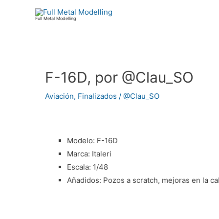
Ir
al
Full Metal Modelling
contenido
F-16D, por @Clau_SO
Navegación
de
Aviación
,
Finalizados
/
@Clau_SO
entradas
Modelo: F-16D
Marca: Italeri
Escala: 1/48
Añadidos: Pozos a scratch, mejoras en la ca