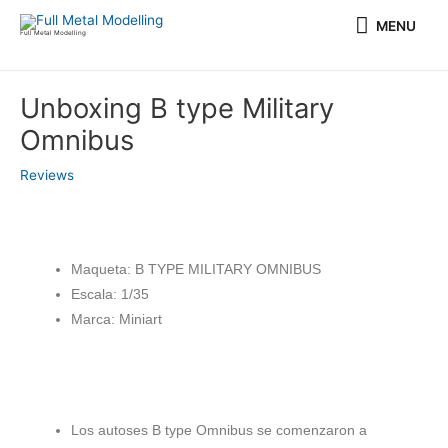
Ir
MENU
MENU
al
Full Metal Modelling
contenido
Navegación
Unboxing B type Military
de
Omnibus
entradas
Reviews
Maqueta: B TYPE MILITARY OMNIBUS
Escala: 1/35
Marca: Miniart
Los autoses B type Omnibus se comenzaron a