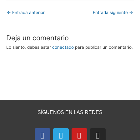
←
Entrada anterior
Entrada siguiente
→
Deja un comentario
Lo siento, debes estar
conectado
para publicar un comentario.
SÍGUENOS EN LAS REDES
F
T
Y
I
a
e
o
n