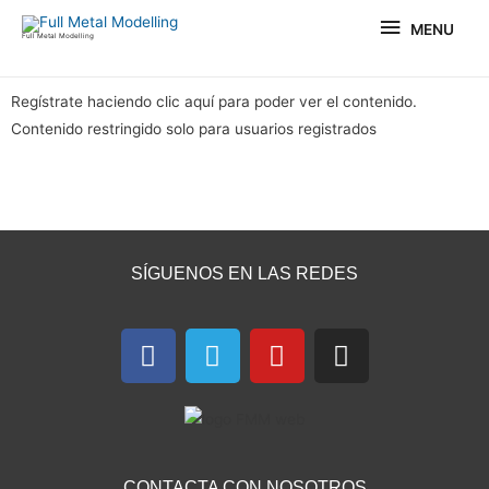
Ir
MENU
MENU
al
Full Metal Modelling
contenido
Regístrate haciendo clic aquí para poder ver el contenido.
Contenido restringido solo para usuarios registrados
SÍGUENOS EN LAS REDES
F
T
Y
I
a
e
o
n
c
l
u
s
e
e
t
t
b
g
u
a
o
r
b
g
CONTACTA CON NOSOTROS