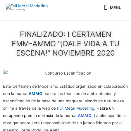
Ir
MENU
MENU
al
Full Metal Modelling
contenido
FINALIZADO: I CERTAMEN
FMM-AMMO "¡DALE VIDA A TU
ESCENA!" NOVIEMBRE 2020
Este Certamen de Modelismo Estático organizado en colaboración
con la marca
AMMO
, valora las técnicas de ambientación y
escenificación de la base de una maqueta, siendo de naturaleza
online a través de la web de
Full Metal Modelling
.
Habrá un
estupendo premio cortesía de la marca
AMMO
.
La elección de la
obra ganadora será responsabilidad de un jurado liderado por el
maestro Jorge Porto, de AMMO.