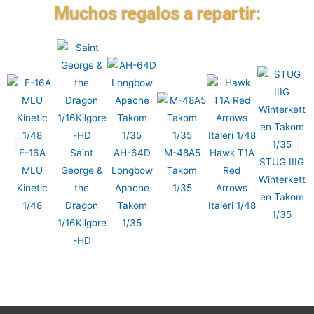
Muchos regalos a repartir:
F-16A
Saint
AH-64D
M-48A5
Hawk T1A
STUG IIIG
MLU
George &
Longbow
Takom
Red
T
Winterkett
Kinetic
the
Apache
1/35
Arrows
en Takom
1/48
Dragon
Takom
Italeri 1/48
1/35
1/16Kilgore
1/35
-HD