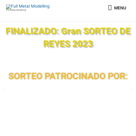
Ir
MENU
MENU
al
Full Metal Modelling
contenido
FINALIZADO: Gran SORTEO DE
REYES 2023
SORTEO PATROCINADO POR:
AMMO BY MIG JIMENEZ
Premio: Essential Box: Weathering for tanks