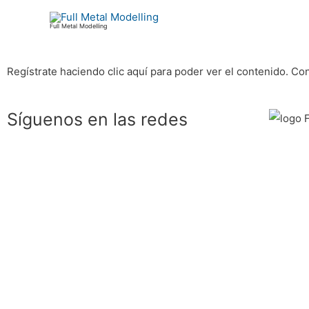
Ir
al
Full Metal Modelling
contenido
Regístrate haciendo clic aquí para poder ver el contenido.
Con
Síguenos en las redes
F
T
Y
I
a
e
o
n
c
l
u
s
e
e
t
t
b
g
u
a