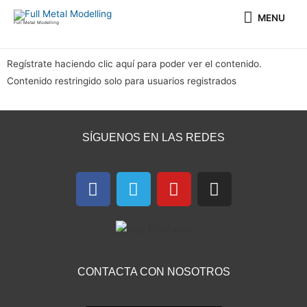
Ir
MENU
MENU
al
Full Metal Modelling
contenido
Regístrate haciendo clic aquí para poder ver el contenido.
Contenido restringido solo para usuarios registrados
SÍGUENOS EN LAS REDES
F
T
Y
I
a
e
o
n
c
l
u
s
e
e
t
t
b
g
u
a
o
r
b
g
CONTACTA CON NOSOTROS
o
a
e
r
k
m
a