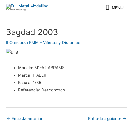
Ir
MENU
MENU
al
Full Metal Modelling
contenido
Navegación
Bagdad 2003
de
entradas
II Concurso FMM – Viñetas y Dioramas
Modelo:
M1-A2 ABRAMS
Marca:
ITALERI
Escala:
1/35
Referencia:
Desconozco
←
Entrada anterior
Entrada siguiente
→