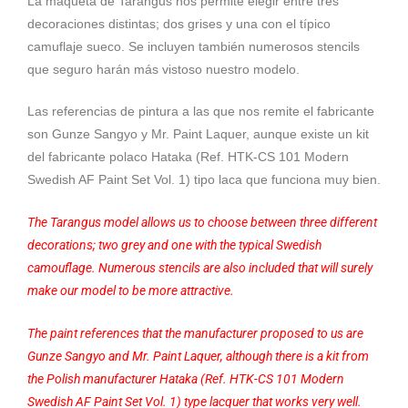
La maqueta de Tarangus nos permite elegir entre tres
decoraciones distintas; dos grises y una con el típico
camuflaje sueco. Se incluyen también numerosos stencils
que seguro harán más vistoso nuestro modelo.
Las referencias de pintura a las que nos remite el fabricante
son Gunze Sangyo y Mr. Paint Laquer, aunque existe un kit
del fabricante polaco Hataka (Ref. HTK-CS 101 Modern
Swedish AF Paint Set Vol. 1) tipo laca que funciona muy bien.
The Tarangus model allows us to choose between three different
decorations; two grey and one with the typical Swedish
camouflage. Numerous stencils are also included that will surely
make our model to be more attractive.
The paint references that the manufacturer proposed to us are
Gunze Sangyo and Mr. Paint Laquer, although there is a kit from
the Polish manufacturer Hataka (Ref. HTK-CS 101 Modern
Swedish AF Paint Set Vol. 1) type lacquer that works very well.