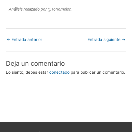
a
Análisis realizado por @Tonomelon.
l
o
r
a
←
Entrada anterior
Entrada siguiente
→
d
o
c
Deja un comentario
o
n
Lo siento, debes estar
conectado
para publicar un comentario.
4
d
e
5