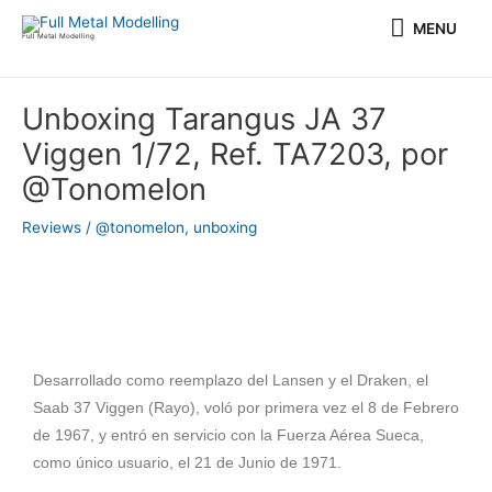
Ir
MENU
MENU
al
Full Metal Modelling
contenido
Navegación
Unboxing Tarangus JA 37
de
Viggen 1/72, Ref. TA7203, por
entradas
@Tonomelon
Reviews
/
@tonomelon
,
unboxing
Desarrollado como reemplazo del Lansen y el Draken, el
Saab 37 Viggen (Rayo), voló por primera vez el 8 de Febrero
de 1967, y entró en servicio con la Fuerza Aérea Sueca,
como único usuario, el 21 de Junio de 1971.